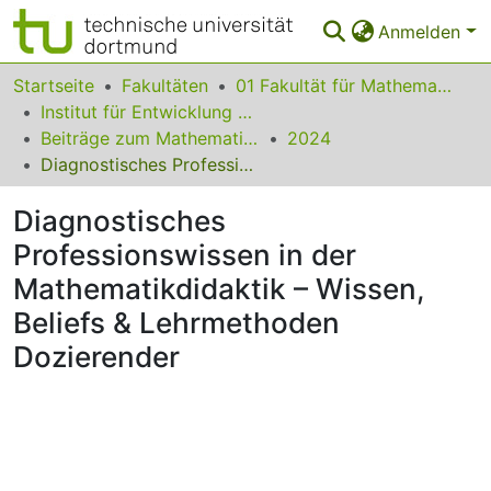
Anmelden
Bereiche & Sammlungen
Startseite
Fakultäten
01 Fakultät für Mathematik
Institut für Entwicklung und Erforschung des Mathematikunterrichts
Das gesamte Repositorium
Beiträge zum Mathematikunterricht
2024
Diagnostisches Professionswissen in der Mathematikdidaktik – Wissen, Beliefs & Lehrmethoden Dozierender
Statistiken
Diagnostisches
FAQ
Professionswissen in der
Leitlinien
Mathematikdidaktik – Wissen,
Zurück zur Startseite
Beliefs & Lehrmethoden
Dozierender