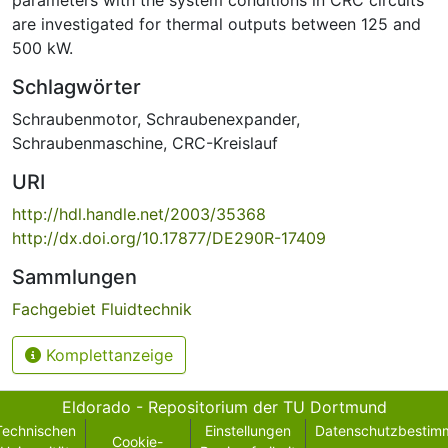
are investigated for thermal outputs between 125 and
500 kW.
Schlagwörter
Schraubenmotor
,
Schraubenexpander
,
Schraubenmaschine
,
CRC-Kreislauf
URI
http://hdl.handle.net/2003/35368
http://dx.doi.org/10.17877/DE290R-17409
Sammlungen
Fachgebiet Fluidtechnik
Komplettanzeige
Eldorado - Repositorium der TU Dortmund
Technischen
Einstellungen
Datenschutzbestim
Cookie-