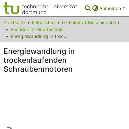
Anmelden
Bereiche & Sammlungen
Startseite
Fakultäten
07 Fakultät Maschinenbau
Fachgebiet Fluidtechnik
Das gesamte Repositorium
Energiewandlung in trockenlaufenden Schraubenmotoren
Statistiken
Energiewandlung in
FAQ
trockenlaufenden
Schraubenmotoren
Leitlinien
Zurück zur Startseite
Lade...