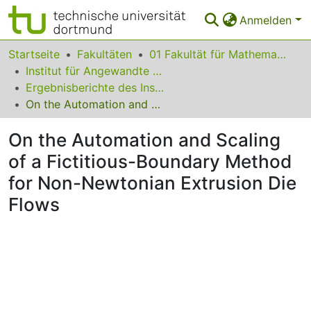
Anmelden
Bereiche & Sammlungen
Startseite
Fakultäten
01 Fakultät für Mathematik
Institut für Angewandte Mathematik
Das gesamte Repositorium
Ergebnisberichte des Instituts für Angewandte Mathematik
On the Automation and Scaling of a Fictitious-Boundary Method for Non-Newtonian Extrusion Die Flows
Statistiken
On the Automation and Scaling
FAQ
of a Fictitious-Boundary Method
Leitlinien
for Non-Newtonian Extrusion Die
Zurück zur Startseite
Flows