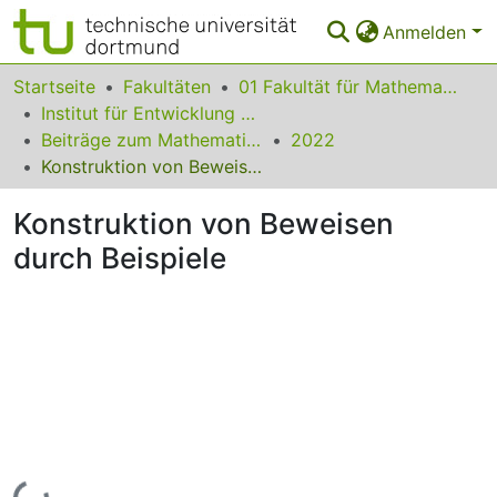
Anmelden
Bereiche & Sammlungen
Startseite
Fakultäten
01 Fakultät für Mathematik
Institut für Entwicklung und Erforschung des Mathematikunterrichts
Das gesamte Repositorium
Beiträge zum Mathematikunterricht
2022
Konstruktion von Beweisen durch Beispiele
Statistiken
Konstruktion von Beweisen
FAQ
durch Beispiele
Leitlinien
Zurück zur Startseite
Lade...