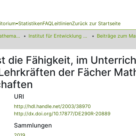
itorium
Statistiken
FAQ
Leitlinien
Zurück zur Startseite
01 Fakultät für Mathematik
Institut für Entwicklung und Erforschung des Mathematikunterrichts
t die Fähigkeit, im Unterric
i Lehrkräften der Fächer Ma
chaften
URI
http://hdl.handle.net/2003/38970
http://dx.doi.org/10.17877/DE290R-20889
Sammlungen
2019