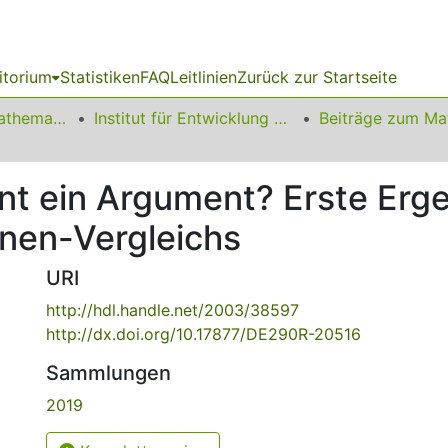
itorium
Statistiken
FAQ
Leitlinien
Zurück zur Startseite
01 Fakultät für Mathematik
Institut für Entwicklung und Erforschung des Mathematikunterrichts
nt ein Argument? Erste Erge
nen-Vergleichs
URI
http://hdl.handle.net/2003/38597
http://dx.doi.org/10.17877/DE290R-20516
Sammlungen
2019