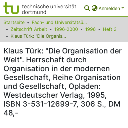
Anmelden
Bereiche & Sammlungen
Startseite
Fach- und Universitätsübergreifendes
Zeitschrift Arbeit
1996-2000
1996
Heft 3
Das gesamte Repositorium
Klaus Türk: "Die Organisation der Welt". Herrschaft durch Organisation in der modernen Gesellschaft, Reihe Organisation und Gesellschaft, Opladen: Westdeutscher Verlag, 1995, ISBN 3-531-12699-7, 306 S., DM 48,-
Statistiken
Klaus Türk: "Die Organisation der
FAQ
Welt". Herrschaft durch
Organisation in der modernen
Leitlinien
Gesellschaft, Reihe Organisation
Zurück zur Startseite
und Gesellschaft, Opladen:
Westdeutscher Verlag, 1995,
ISBN 3-531-12699-7, 306 S., DM
48,-