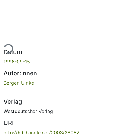
ade...
Datum
1996-09-15
Autor:innen
Berger, Ulrike
Verlag
Westdeutscher Verlag
URI
http://hdl.handle.net/2003/28062