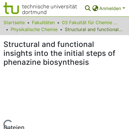
Anmelden
Bereiche & Sammlungen
Startseite
Fakultäten
03 Fakultät für Chemie und Chemische Biologie
Physikalische Chemie
Structural and functional insights into the initial steps of phenazine biosynthesis
Das gesamte Repositorium
Structural and functional
Statistiken
insights into the initial steps of
FAQ
phenazine biosynthesis
Leitlinien
Zurück zur Startseite
ade...
Dateien