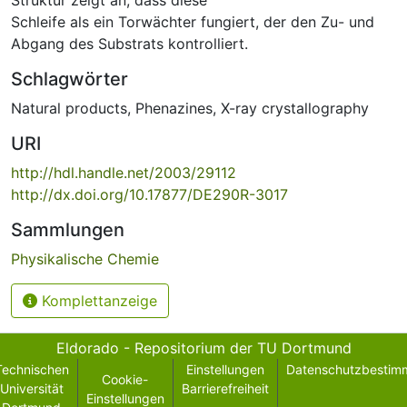
Schleife als ein Torwächter fungiert, der den Zu- und
Abgang des Substrats kontrolliert.
Schlagwörter
Natural products
,
Phenazines
,
X-ray crystallography
URI
http://hdl.handle.net/2003/29112
http://dx.doi.org/10.17877/DE290R-3017
Sammlungen
Physikalische Chemie
Komplettanzeige
Eldorado - Repositorium der TU Dortmund
Technischen
Einstellungen
Datenschutzbestim
Cookie-
Universität
Barrierefreiheit
Einstellungen