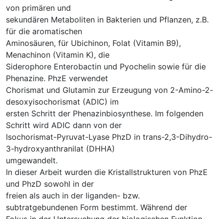
von primären und
sekundären Metaboliten in Bakterien und Pflanzen, z.B.
für die aromatischen
Aminosäuren, für Ubichinon, Folat (Vitamin B9),
Menachinon (Vitamin K), die
Siderophore Enterobactin und Pyochelin sowie für die
Phenazine. PhzE verwendet
Chorismat und Glutamin zur Erzeugung von 2-Amino-2-
desoxyisochorismat (ADIC) im
ersten Schritt der Phenazinbiosynthese. Im folgenden
Schritt wird ADIC dann von der
Isochorismat-Pyruvat-Lyase PhzD in trans-2,3-Dihydro-
3-hydroxyanthranilat (DHHA)
umgewandelt.
In dieser Arbeit wurden die Kristallstrukturen von PhzE
und PhzD sowohl in der
freien als auch in der liganden- bzw.
subtratgebundenen Form bestimmt. Während der
Fokus in der Untersuchung der biologischen Funktion