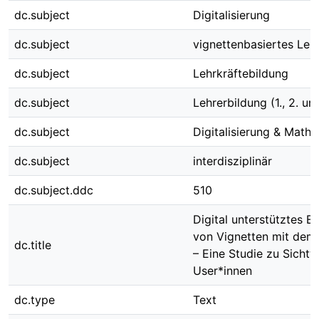
dc.subject
Digitalisierung
dc.subject
vignettenbasiertes Ler
dc.subject
Lehrkräftebildung
dc.subject
Lehrerbildung (1., 2. un
dc.subject
Digitalisierung & Math
dc.subject
interdisziplinär
dc.subject.ddc
510
Digital unterstütztes E
von Vignetten mit dem
dc.title
– Eine Studie zu Sicht
User*innen
dc.type
Text