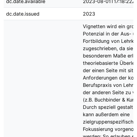
dc.date.available
2023-08-01T17:18:22Z
dc.date.issued
2023
Vignetten wird ein gro
Potenzial in der Aus- u
Fortbildung von Lehrkr
zugeschrieben, da sie e
besonderem Maße erla
theoriebasierte Überle
der einen Seite mit situ
Anforderungen der kon
Berufspraxis von Lehrk
der anderen Seite zu v
(z.B. Buchbinder & Kunt
Durch speziell gestalte
kann außerdem eine
zielgruppenspezifische
Fokussierung vorgen
werden: So erlauben es