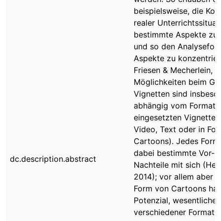
beispielsweise, die Kom
realer Unterrichtssitua
bestimmte Aspekte zu 
und so den Analysefoku
Aspekte zu konzentrier
Friesen & Mecherlein, 2
Möglichkeiten beim Ge
Vignetten sind insbeso
abhängig vom Format 
eingesetzten Vignetten 
Video, Text oder in Fo
Cartoons). Jedes Forma
dabei bestimmte Vor- 
dc.description.abstract
Nachteile mit sich (Her
2014); vor allem aber V
Form von Cartoons ha
Potenzial, wesentliche 
verschiedener Formate