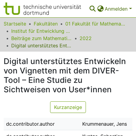
Anmelden
Bereiche & Sammlungen
Startseite
Fakultäten
01 Fakultät für Mathematik
Institut für Entwicklung und Erforschung des Mathematikunterrichts
Das gesamte Repositorium
Beiträge zum Mathematikunterricht
2022
Digital unterstütztes Entwickeln von Vignetten mit dem DIVER-Tool – Eine Studie zu Sichtweisen von User*innen
Statistiken
Digital unterstütztes Entwickeln
FAQ
von Vignetten mit dem DIVER-
Leitlinien
Tool – Eine Studie zu
Zurück zur Startseite
Sichtweisen von User*innen
Kurzanzeige
dc.contributor.author
Krummenauer, Jens