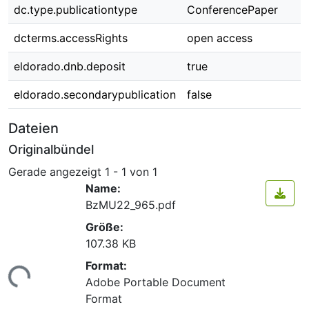
dc.type.publicationtype
ConferencePaper
dcterms.accessRights
open access
eldorado.dnb.deposit
true
eldorado.secondarypublication
false
Dateien
Originalbündel
Gerade angezeigt
1 - 1 von 1
Name:
BzMU22_965.pdf
Größe:
107.38 KB
Format:
ade...
Adobe Portable Document
Format