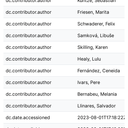
dc.contributor.author
Kuntze, Sebastian
dc.contributor.author
Friesen, Marita
dc.contributor.author
Schwaderer, Felix
dc.contributor.author
Samková, Libuše
dc.contributor.author
Skilling, Karen
dc.contributor.author
Healy, Lulu
dc.contributor.author
Fernández, Ceneida
dc.contributor.author
Ivars, Pere
dc.contributor.author
Bernabeu, Melania
dc.contributor.author
Llinares, Salvador
dc.date.accessioned
2023-08-01T17:18:22Z