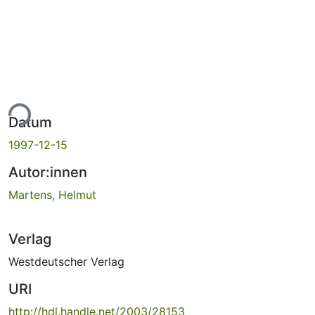
ade...
Datum
1997-12-15
Autor:innen
Martens, Helmut
Verlag
Westdeutscher Verlag
URI
http://hdl.handle.net/2003/28153