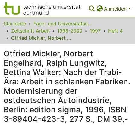
Anmelden
Bereiche & Sammlungen
Startseite
Fach- und Universitätsübergreifendes
Zeitschrift Arbeit
1996-2000
1997
Heft 4
Das gesamte Repositorium
Otfried Mickler, Norbert Engelhard, Ralph Lungwitz, Bettina Walker: Nach der Trabi-Ära: Arbeit in schlanken Fabriken. Modernisierung der ostdeutschen Autoindustrie, Berlin: edition sigma, 1996, ISBN 3-89404-423-3, 277 S., DM 39,-
Statistiken
Otfried Mickler, Norbert
FAQ
Engelhard, Ralph Lungwitz,
Bettina Walker: Nach der Trabi-
Leitlinien
Ära: Arbeit in schlanken Fabriken.
Zurück zur Startseite
Modernisierung der
ostdeutschen Autoindustrie,
Berlin: edition sigma, 1996, ISBN
3-89404-423-3, 277 S., DM 39,-