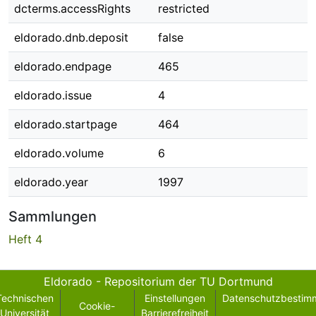
dcterms.accessRights
restricted
eldorado.dnb.deposit
false
eldorado.endpage
465
eldorado.issue
4
eldorado.startpage
464
eldorado.volume
6
eldorado.year
1997
Sammlungen
Heft 4
Eldorado - Repositorium der TU Dortmund
Technischen
Einstellungen
Datenschutzbestim
Cookie-
Universität
Barrierefreiheit