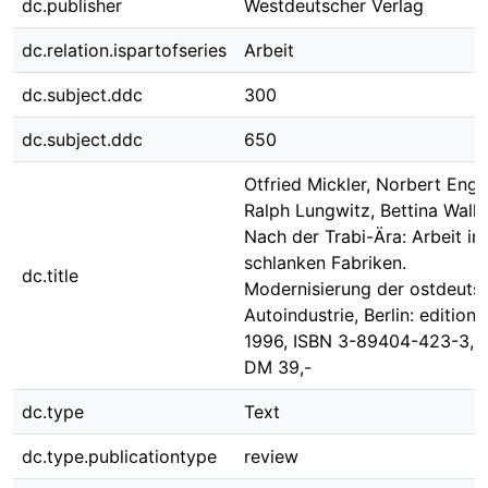
dc.publisher
Westdeutscher Verlag
dc.relation.ispartofseries
Arbeit
dc.subject.ddc
300
dc.subject.ddc
650
Otfried Mickler, Norbert Enge
Ralph Lungwitz, Bettina Walke
Nach der Trabi-Ära: Arbeit in
schlanken Fabriken.
dc.title
Modernisierung der ostdeuts
Autoindustrie, Berlin: edition 
1996, ISBN 3-89404-423-3, 2
DM 39,-
dc.type
Text
dc.type.publicationtype
review