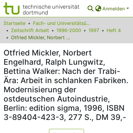
Anmelden
Bereiche & Sammlungen
Startseite
Fach- und Universitätsübergreifendes
Zeitschrift Arbeit
1996-2000
1997
Heft 4
Das gesamte Repositorium
Otfried Mickler, Norbert Engelhard, Ralph Lungwitz, Bettina Walker: Nach der Trabi-Ära: Arbeit in schlanken Fabriken. Modernisierung der ostdeutschen Autoindustrie, Berlin: edition sigma, 1996, ISBN 3-89404-423-3, 277 S., DM 39,-
Statistiken
Otfried Mickler, Norbert
FAQ
Engelhard, Ralph Lungwitz,
Bettina Walker: Nach der Trabi-
Leitlinien
Ära: Arbeit in schlanken Fabriken.
Zurück zur Startseite
Modernisierung der
ostdeutschen Autoindustrie,
Berlin: edition sigma, 1996, ISBN
3-89404-423-3, 277 S., DM 39,-