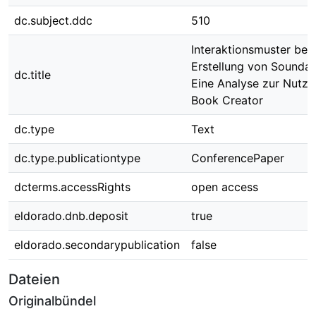
dc.subject.ddc
510
Interaktionsmuster bei 
Erstellung von Sounda
dc.title
Eine Analyse zur Nutz
Book Creator
dc.type
Text
dc.type.publicationtype
ConferencePaper
dcterms.accessRights
open access
eldorado.dnb.deposit
true
eldorado.secondarypublication
false
Dateien
Originalbündel