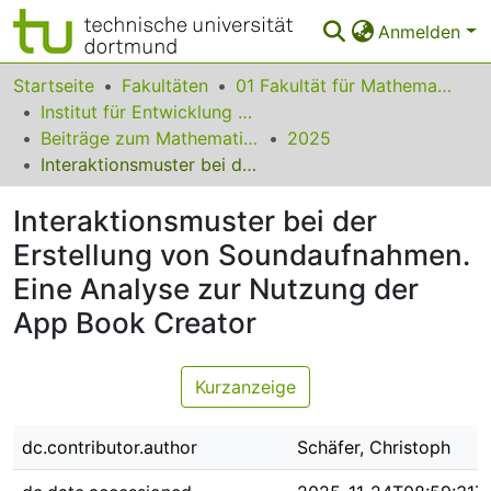
Anmelden
Bereiche & Sammlungen
Startseite
Fakultäten
01 Fakultät für Mathematik
Institut für Entwicklung und Erforschung des Mathematikunterrichts
Das gesamte Repositorium
Beiträge zum Mathematikunterricht
2025
Interaktionsmuster bei der Erstellung von Soundaufnahmen. Eine Analyse zur Nutzung der App Book Creator
Statistiken
Interaktionsmuster bei der
FAQ
Erstellung von Soundaufnahmen.
Leitlinien
Eine Analyse zur Nutzung der
Zurück zur Startseite
App Book Creator
Kurzanzeige
dc.contributor.author
Schäfer, Christoph