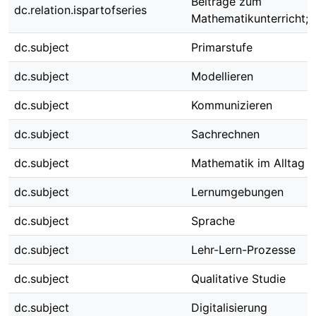
Beiträge zum
dc.relation.ispartofseries
Mathematikunterricht; 
dc.subject
Primarstufe
dc.subject
Modellieren
dc.subject
Kommunizieren
dc.subject
Sachrechnen
dc.subject
Mathematik im Alltag
dc.subject
Lernumgebungen
dc.subject
Sprache
dc.subject
Lehr-Lern-Prozesse
dc.subject
Qualitative Studie
dc.subject
Digitalisierung