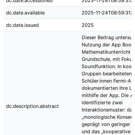
dc.date.accessioned
2025-11-24T08:59:31Z
dc.date.available
2025-11-24T08:59:31Z
dc.date.issued
2025
Dieser Beitrag untersuc
Nutzung der App Book 
Mathematikunterricht d
Grundschule, mit Fokus
Soundfunktion. In koop
Gruppen bearbeiteten
Schüler:innen Fermi-A
dokumentierten ihre L
mithilfe der App. Die A
identifizierte zwei
dc.description.abstract
Interaktionsmuster: das
„monologische Konsens
geprägt von geringer 
und das „kooperative