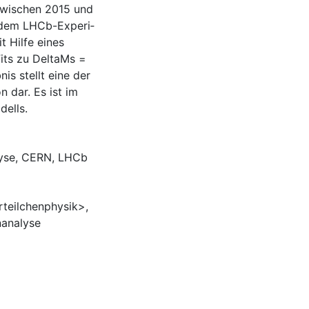
e zwischen 2015 und
 dem LHCb-Ex­peri­
t Hilfe eines
its zu DeltaMs =
s stellt eine der
 dar. Es ist im
dells.
yse
,
CERN
,
LHCb
teilchenphysik>
,
analyse