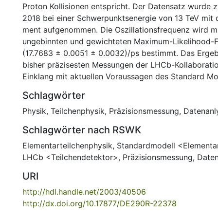
Proton Kol­li­si­o­nen entspricht. Der Datensatz wurd
2018 bei einer Schwerpunktsenergie von 13 TeV mit
ment auf­ge­nom­men. Die Oszillationsfrequenz wird mi
ungebinnten und gewichteten Maximum-Likelihood-F
(17.7683 ± 0.0051 ± 0.0032)/ps bestimmt. Das Ergebni
bisher präzisesten Messungen der LHCb-Kollaboration
Einklang mit aktuellen Voraussagen des Standard Mo
Schlagwörter
Physik
,
Teilchenphysik
,
Präzisionsmessung
,
Datenanl
Schlagwörter nach RSWK
Elementarteilchenphysik
,
Standardmodell <Elementar
LHCb <Teilchendetektor>
,
Präzisionsmessung
,
Daten
URI
http://hdl.handle.net/2003/40506
http://dx.doi.org/10.17877/DE290R-22378