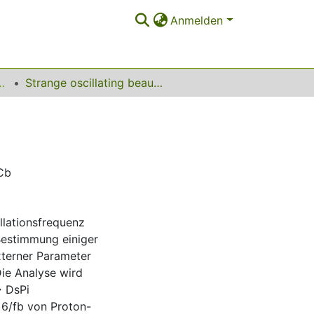
Anmelden
le Flavourphysik
Strange oscillating beauty-mesons
HCb
llationsfrequenz
 Bestimmung einiger
xterner Parameter
ie Analyse wird
→ DsPi
n 6/fb von Proton-