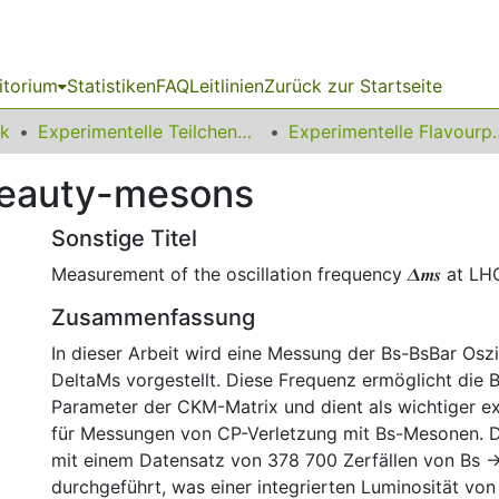
itorium
Statistiken
FAQ
Leitlinien
Zurück zur Startseite
ik
Experimentelle Teilchenphysik
Experimentel
 beauty-mesons
Sonstige Titel
Measurement of the oscillation frequency 𝜟𝒎𝒔 at L
Zusammenfassung
In dieser Ar­beit wird eine Messung der Bs-BsBar Oszi
DeltaMs vor­ge­stellt. Diese Frequenz ermöglicht die
Parameter der CKM-Matrix und dient als wich­ti­ger e
für Messungen von CP-Verletzung mit Bs-Mesonen. D
mit ei­nem Datensatz von 378 700 Zerfällen von Bs 
durchgeführt, was einer integrierten Luminosität vo