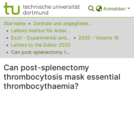
Anmelden
Bereiche & Sammlungen
Startseite
Zentrale und angegliederte Institute
Leibniz-Institut für Arbeitsforschung an der TU Dortmund
Das gesamte Repositorium
Excli - Experimental and Clinical Sciences
2020 - Volume 19
Letters to the Editor 2020
Statistiken
Can post-splenectomy thrombocytosis mask essential thrombocythaemia?
FAQ
Can post-splenectomy
Leitlinien
thrombocytosis mask essential
Zurück zur Startseite
thrombocythaemia?