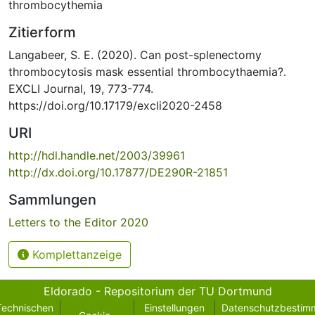
thrombocythemia
Zitierform
Langabeer, S. E. (2020). Can post-splenectomy
thrombocytosis mask essential thrombocythaemia?.
EXCLI Journal, 19, 773-774.
https://doi.org/10.17179/excli2020-2458
URI
http://hdl.handle.net/2003/39961
http://dx.doi.org/10.17877/DE290R-21851
Sammlungen
Letters to the Editor 2020
Komplettanzeige
Eldorado - Repositorium der TU Dortmund
Technischen
Einstellungen
Datenschutzbestim