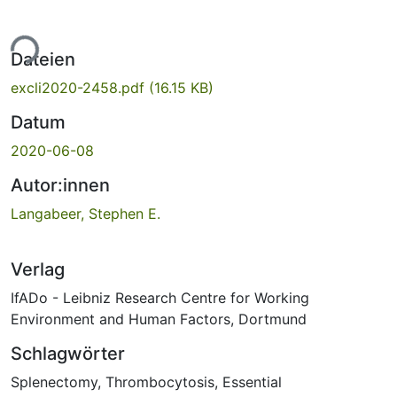
ade...
Dateien
excli2020-2458.pdf
(16.15 KB)
Datum
2020-06-08
Autor:innen
Langabeer, Stephen E.
Verlag
IfADo - Leibniz Research Centre for Working
Environment and Human Factors, Dortmund
Schlagwörter
Splenectomy
,
Thrombocytosis
,
Essential