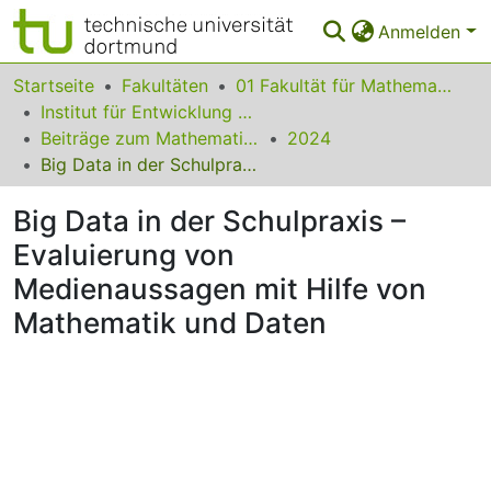
Anmelden
Bereiche & Sammlungen
Startseite
Fakultäten
01 Fakultät für Mathematik
Institut für Entwicklung und Erforschung des Mathematikunterrichts
Das gesamte Repositorium
Beiträge zum Mathematikunterricht
2024
Big Data in der Schulpraxis – Evaluierung von Medienaussagen mit Hilfe von Mathematik und Daten
Statistiken
Big Data in der Schulpraxis –
FAQ
Evaluierung von
Leitlinien
Medienaussagen mit Hilfe von
Zurück zur Startseite
Mathematik und Daten