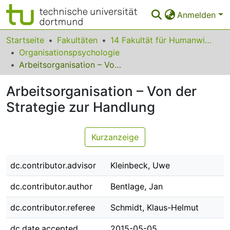
Anmelden
Bereiche & Sammlungen
Startseite
Fakultäten
14 Fakultät für Humanwissenschaften und Theologie
Organisationspsychologie
Das gesamte Repositorium
Arbeitsorganisation – Von der Strategie zur Handlung
Statistiken
Arbeitsorganisation – Von der
FAQ
Strategie zur Handlung
Leitlinien
Kurzanzeige
Zurück zur Startseite
dc.contributor.advisor
Kleinbeck, Uwe
dc.contributor.author
Bentlage, Jan
dc.contributor.referee
Schmidt, Klaus-Helmut
dc.date.accepted
2015-05-05