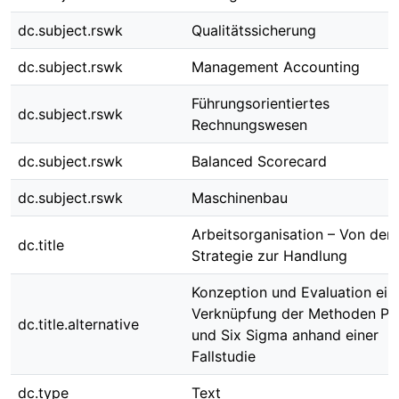
dc.subject.rswk
Qualitätssicherung
dc.subject.rswk
Management Accounting
Führungsorientiertes
dc.subject.rswk
Rechnungswesen
dc.subject.rswk
Balanced Scorecard
dc.subject.rswk
Maschinenbau
Arbeitsorganisation – Von der
dc.title
Strategie zur Handlung
Konzeption und Evaluation ein
Verknüpfung der Methoden P
dc.title.alternative
und Six Sigma anhand einer
Fallstudie
dc.type
Text