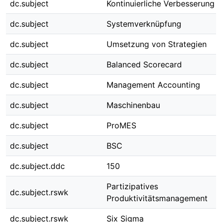
dc.subject
Kontinuierliche Verbesserung
dc.subject
Systemverknüpfung
dc.subject
Umsetzung von Strategien
dc.subject
Balanced Scorecard
dc.subject
Management Accounting
dc.subject
Maschinenbau
dc.subject
ProMES
dc.subject
BSC
dc.subject.ddc
150
Partizipatives
dc.subject.rswk
Produktivitätsmanagement
dc.subject.rswk
Six Sigma