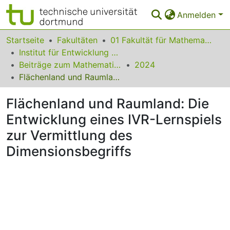
Anmelden
Bereiche & Sammlungen
Startseite
Fakultäten
01 Fakultät für Mathematik
Institut für Entwicklung und Erforschung des Mathematikunterrichts
Das gesamte Repositorium
Beiträge zum Mathematikunterricht
2024
Flächenland und Raumland: Die Entwicklung eines IVR-Lernspiels zur Vermittlung des Dimensionsbegriffs
Statistiken
Flächenland und Raumland: Die
FAQ
Entwicklung eines IVR-Lernspiels
Leitlinien
zur Vermittlung des
Zurück zur Startseite
Dimensionsbegriffs