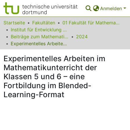
Anmelden
Bereiche & Sammlungen
Startseite
Fakultäten
01 Fakultät für Mathematik
Institut für Entwicklung und Erforschung des Mathematikunterrichts
Das gesamte Repositorium
Beiträge zum Mathematikunterricht
2024
Experimentelles Arbeiten im Mathematikunterricht der Klassen 5 und 6 – eine Fortbildung im Blended-Learning-Format
Statistiken
Experimentelles Arbeiten im
FAQ
Mathematikunterricht der
Leitlinien
Klassen 5 und 6 – eine
Zurück zur Startseite
Fortbildung im Blended-
Learning-Format