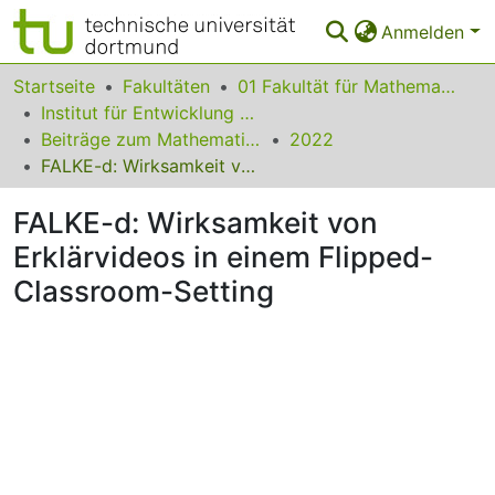
Anmelden
Bereiche & Sammlungen
Startseite
Fakultäten
01 Fakultät für Mathematik
Institut für Entwicklung und Erforschung des Mathematikunterrichts
Das gesamte Repositorium
Beiträge zum Mathematikunterricht
2022
FALKE-d: Wirksamkeit von Erklärvideos in einem Flipped-Classroom-Setting
Statistiken
FALKE-d: Wirksamkeit von
FAQ
Erklärvideos in einem Flipped-
Leitlinien
Classroom-Setting
Zurück zur Startseite