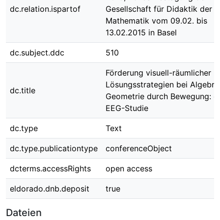
dc.relation.ispartof
Gesellschaft für Didaktik der
Mathematik vom 09.02. bis
13.02.2015 in Basel
dc.subject.ddc
510
Förderung visuell-räumlicher
Lösungsstrategien bei Algebra
dc.title
Geometrie durch Bewegung: e
EEG-Studie
dc.type
Text
dc.type.publicationtype
conferenceObject
dcterms.accessRights
open access
eldorado.dnb.deposit
true
Dateien