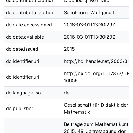
dc.contributor.author
Oldenburg, Reinhard
dc.contributor.author
Schöllhorn, Wolfgang I.
dc.date.accessioned
2016-03-01T13:30:29Z
dc.date.available
2016-03-01T13:30:29Z
dc.date.issued
2015
dc.identifier.uri
http://hdl.handle.net/2003/34
http://dx.doi.org/10.17877/DE
dc.identifier.uri
16659
dc.language.iso
de
Gesellschaft für Didaktik der
dc.publisher
Mathematik
Beiträge zum Mathematikunter
2015, 49. Jahrestagung der