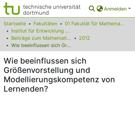
Anmelden
Bereiche & Sammlungen
Startseite
Fakultäten
01 Fakultät für Mathematik
Institut für Entwicklung und Erforschung des Mathematikunterrichts
Das gesamte Repositorium
Beiträge zum Mathematikunterricht
2012
Wie beeinflussen sich Größenvorstellung und Modellierungskompetenz von Lernenden?
Statistiken
Wie beeinflussen sich
FAQ
Größenvorstellung und
Leitlinien
Modellierungskompetenz von
Zurück zur Startseite
Lernenden?