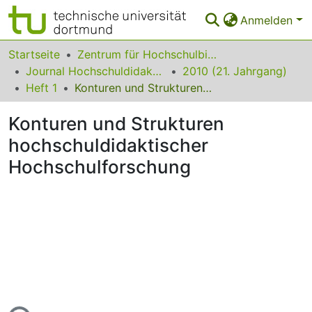
Anmelden
Bereiche & Sammlungen
Startseite
Zentrum für Hochschulbildung (zhb)
Journal Hochschuldidaktik
2010 (21. Jahrgang)
Das gesamte Repositorium
Heft 1
Konturen und Strukturen hochschuldidaktischer Hochschulforschung
Statistiken
Konturen und Strukturen
FAQ
hochschuldidaktischer
Hochschulforschung
Leitlinien
Zurück zur Startseite