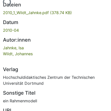
ade...
Dateien
2010_1_Wildt_Jahnke.pdf
(378.74 KB)
Datum
2010-04
Autor:innen
Jahnke, Isa
Wildt, Johannes
Verlag
Hochschuldidaktisches Zentrum der Technischen
Universität Dortmund
Sonstige Titel
ein Rahmenmodell
URI