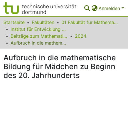
Anmelden
Bereiche & Sammlungen
Startseite
Fakultäten
01 Fakultät für Mathematik
Institut für Entwicklung und Erforschung des Mathematikunterrichts
Das gesamte Repositorium
Beiträge zum Mathematikunterricht
2024
Aufbruch in die mathematische Bildung für Mädchen zu Beginn des 20. Jahrhunderts
Statistiken
Aufbruch in die mathematische
FAQ
Bildung für Mädchen zu Beginn
Leitlinien
des 20. Jahrhunderts
Zurück zur Startseite