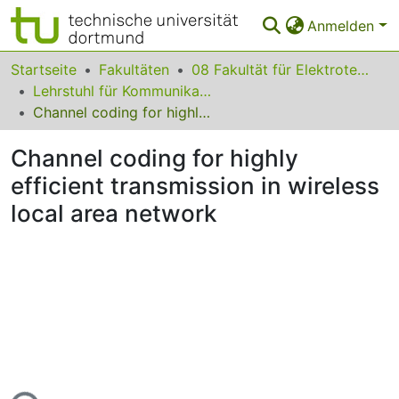
Anmelden
Bereiche & Sammlungen
Startseite
Fakultäten
08 Fakultät für Elektrotechnik und Informationstechnik
Lehrstuhl für Kommunikationstechnik
Das gesamte Repositorium
Channel coding for highly efficient transmission in wireless local area network
Statistiken
Channel coding for highly
FAQ
efficient transmission in wireless
local area network
Leitlinien
Zurück zur Startseite
Lade...