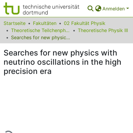
Anmelden
Bereiche & Sammlungen
Startseite
Fakultäten
02 Fakultät Physik
Theoretische Teilchenphysik
Theoretische Physik III
Das gesamte Repositorium
Searches for new physics with neutrino oscillations in the high precision era
Statistiken
Searches for new physics with
FAQ
neutrino oscillations in the high
precision era
Leitlinien
Zurück zur Startseite
Lade...