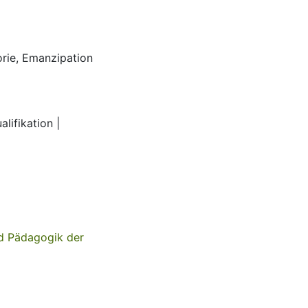
orie
,
Emanzipation
alifikation |
nd Pädagogik der