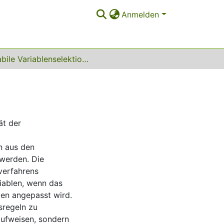
Anmelden
Stabile Variablenselektion in der Klassifikation
ät der
n aus den
 werden. Die
sverfahrens
iablen, wenn das
zen angepasst wird.
sregeln zu
 aufweisen, sondern