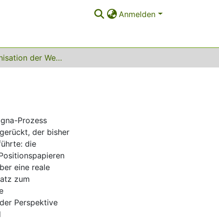
Anmelden
Die Organisation der Weiterbildung
ogna-Prozess
gerückt, der bisher
ührte: die
 Positionspapieren
er eine reale
satz zum
e
 der Perspektive
d