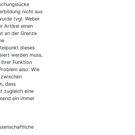
schungslücke
erbildung nicht aus
wurde (vgl. Weber
r Artikel einen
ist an der Grenze
ne
ttelpunkt dieses
isiert werden muss,
ihrer Funktion
Problem also: Wie
e zwischen
n, dass
t zugleich eine
hmend ein immer
ssenschaftliche