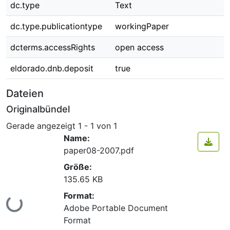
dc.type
Text
dc.type.publicationtype
workingPaper
dcterms.accessRights
open access
eldorado.dnb.deposit
true
Dateien
Originalbündel
Gerade angezeigt
1 - 1 von 1
Name:
paper08-2007.pdf
Größe:
135.65 KB
Format:
Lade...
Adobe Portable Document
Format