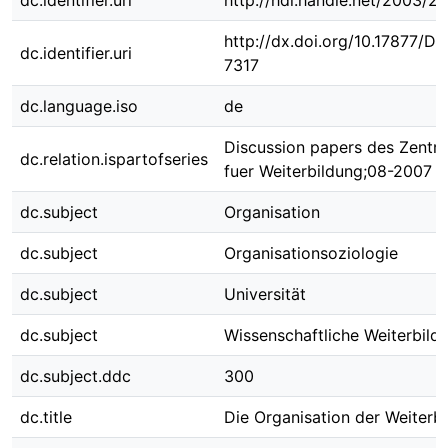
dc.identifier.uri
http://hdl.handle.net/2003/2
http://dx.doi.org/10.17877/D
dc.identifier.uri
7317
dc.language.iso
de
Discussion papers des Zentr
dc.relation.ispartofseries
fuer Weiterbildung;08-2007
dc.subject
Organisation
dc.subject
Organisationsoziologie
dc.subject
Universität
dc.subject
Wissenschaftliche Weiterbild
dc.subject.ddc
300
dc.title
Die Organisation der Weiterb