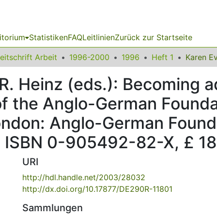
itorium
Statistiken
FAQ
Leitlinien
Zurück zur Startseite
eitschrift Arbeit
1996-2000
1996
Heft 1
R. Heinz (eds.): Becoming a
of the Anglo-German Foundat
London: Anglo-German Founda
., ISBN 0-905492-82-X, £ 1
URI
http://hdl.handle.net/2003/28032
http://dx.doi.org/10.17877/DE290R-11801
Sammlungen