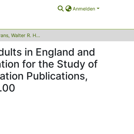
Anmelden
Karen Evans, Walter R. Heinz (eds.): Becoming adults in England and Germany. A project of the Anglo-German Foundation for the Study of Industrial Society, London: Anglo-German Foundation Publications, 1993, XVIII u. 278 S., ISBN 0-905492-82-X, £ 18.00
dults in England and
ion for the Study of
tion Publications,
8.00