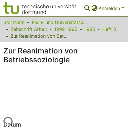
Anmelden
Bereiche & Sammlungen
Startseite
Fach- und Universitätsübergreifendes
Zeitschrift Arbeit
1992-1995
1995
Heft 3
Das gesamte Repositorium
Zur Reanimation von Betriebssoziologie
Statistiken
Zur Reanimation von
FAQ
Betriebssoziologie
Leitlinien
Zurück zur Startseite
ade...
Datum