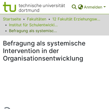
Anmelden
Bereiche & Sammlungen
Startseite
Fakultäten
12 Fakultät Erziehungswissenschaft, Psychologie und Bildungsforschung
Institut für Schulentwicklungsforschung
Das gesamte Repositorium
Befragung als systemische Intervention in der Organisationsentwicklung
Statistiken
Befragung als systemische
FAQ
Intervention in der
Organisationsentwicklung
Leitlinien
Zurück zur Startseite
Lade...