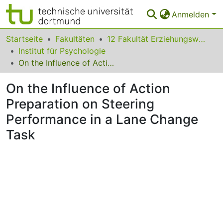
Anmelden
Bereiche & Sammlungen
Startseite
Fakultäten
12 Fakultät Erziehungswissenschaft, Psychologie und Bildungsforschung
Institut für Psychologie
Das gesamte Repositorium
On the Influence of Action Preparation on Steering Performance in a Lane Change Task
Statistiken
On the Influence of Action
FAQ
Preparation on Steering
Performance in a Lane Change
Leitlinien
Task
Zurück zur Startseite