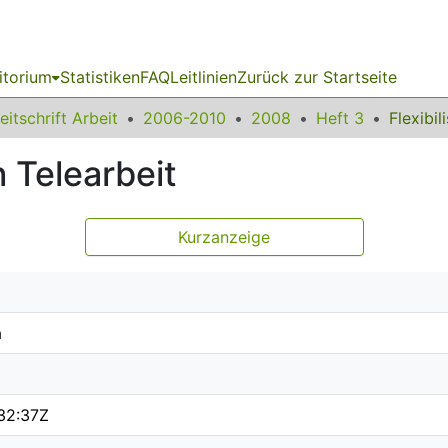
itorium
Statistiken
FAQ
Leitlinien
Zurück zur Startseite
eitschrift Arbeit
2006-2010
2008
Heft 3
h Telearbeit
Kurzanzeige
a
32:37Z