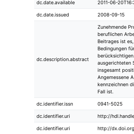
dc.date.available
2011-06-20T16:
dc.date.issued
2008-09-15
Zunehmende Prob
beruflichen Arb
Beitrages ist e
Bedingungen für
berücksichtigen
dc.description.abstract
ausgerichteten 
insgesamt positi
Angemessene Arb
kennzeichnen di
Fall ist.
dc.identifier.issn
0941-5025
dc.identifier.uri
http://hdl.hand
dc.identifier.uri
http://dx.doi.o