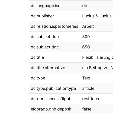
dc.language.iso
de
dc.publisher
Lucius & Lucius
dc.relation.ispartofseries
Arbeit
dc.subject.ddc
300
dc.subject.ddc
650
dc.title
Flexibilisierung
dc.title.alternative
ein Beitrag zur
dc.type
Text
dc.type.publicationtype
article
dcterms.accessRights
restricted
eldorado.dnb.deposit
false