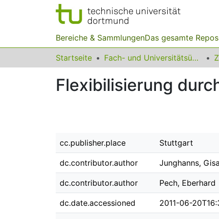
Bereiche & Sammlungen
Das gesamte Repos
Startseite
Fach- und Universitätsübergreifendes
Z
Flexibilisierung durc
cc.publisher.place
Stuttgart
dc.contributor.author
Junghanns, Gis
dc.contributor.author
Pech, Eberhard
dc.date.accessioned
2011-06-20T16: