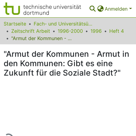
Anmelden
Bereiche & Sammlungen
Startseite
Fach- und Universitätsübergreifendes
Zeitschrift Arbeit
1996-2000
1996
Heft 4
Das gesamte Repositorium
"Armut der Kommunen - Armut in den Kommunen: Gibt es eine Zukunft für die Soziale Stadt?"
Statistiken
"Armut der Kommunen - Armut in
FAQ
den Kommunen: Gibt es eine
Zukunft für die Soziale Stadt?"
Leitlinien
Zurück zur Startseite
Lade...