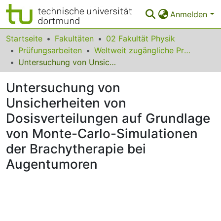
Anmelden
Bereiche & Sammlungen
Startseite
Fakultäten
02 Fakultät Physik
Prüfungsarbeiten
Weltweit zugängliche Prüfungsarbeiten
Das gesamte Repositorium
Untersuchung von Unsicherheiten von Dosisverteilungen auf Grundlage von Monte-Carlo-Simulationen der Brachytherapie bei Augentumoren
Statistiken
Untersuchung von
FAQ
Unsicherheiten von
Dosisverteilungen auf Grundlage
Leitlinien
von Monte-Carlo-Simulationen
Zurück zur Startseite
der Brachytherapie bei
Augentumoren