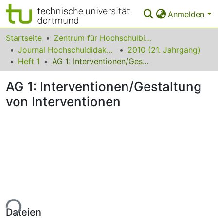
Anmelden
Bereiche & Sammlungen
Startseite
Zentrum für Hochschulbildung (zhb)
Journal Hochschuldidaktik
2010 (21. Jahrgang)
Das gesamte Repositorium
Heft 1
AG 1: Interventionen/Gestaltung von Interventionen
Statistiken
AG 1: Interventionen/Gestaltung
FAQ
von Interventionen
Leitlinien
Zurück zur Startseite
ade...
Dateien