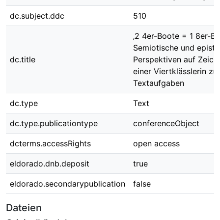
dc.subject.ddc
510
‚2 4er-Boote = 1 8er-Bo
Semiotische und epist
dc.title
Perspektiven auf Zeic
einer Viertklässlerin zu
Textaufgaben
dc.type
Text
dc.type.publicationtype
conferenceObject
dcterms.accessRights
open access
eldorado.dnb.deposit
true
eldorado.secondarypublication
false
Dateien