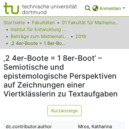
Anmelden
Bereiche & Sammlungen
Startseite
Fakultäten
01 Fakultät für Mathematik
Institut für Entwicklung und Erforschung des Mathematikunterrichts
Das gesamte Repositorium
Beiträge zum Mathematikunterricht
2019
‚2 4er-Boote = 1 8er-Boot‘ – Semiotische und epistemologische Perspektiven auf Zeichnungen einer Viertklässlerin zu Textaufgaben
Statistiken
‚2 4er-Boote = 1 8er-Boot‘ –
FAQ
Semiotische und
Leitlinien
epistemologische Perspektiven
Zurück zur Startseite
auf Zeichnungen einer
Viertklässlerin zu Textaufgaben
Kurzanzeige
dc.contributor.author
Mros, Katharina