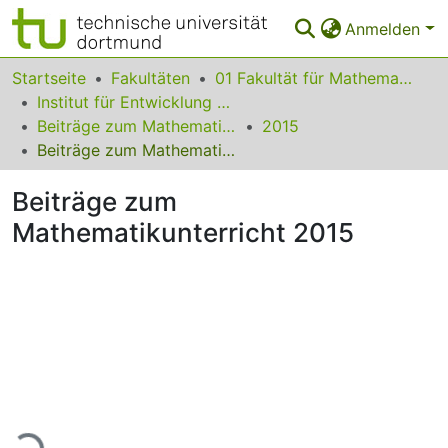
Anmelden
Bereiche & Sammlungen
Startseite
Fakultäten
01 Fakultät für Mathematik
Institut für Entwicklung und Erforschung des Mathematikunterrichts
Das gesamte Repositorium
Beiträge zum Mathematikunterricht
2015
Beiträge zum Mathematikunterricht 2015
Statistiken
Beiträge zum
FAQ
Mathematikunterricht 2015
Leitlinien
Zurück zur Startseite
ade...