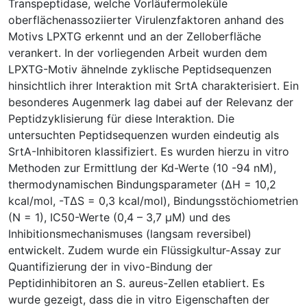
Transpeptidase, welche Vorläufermoleküle
oberflächenassoziierter Virulenzfaktoren anhand des
Motivs LPXTG erkennt und an der Zelloberfläche
verankert. In der vorliegenden Arbeit wurden dem
LPXTG-Motiv ähnelnde zyklische Peptidsequenzen
hinsichtlich ihrer Interaktion mit SrtA charakterisiert. Ein
besonderes Augenmerk lag dabei auf der Relevanz der
Peptidzyklisierung für diese Interaktion. Die
untersuchten Peptidsequenzen wurden eindeutig als
SrtA-Inhibitoren klassifiziert. Es wurden hierzu in vitro
Methoden zur Ermittlung der Kd-Werte (10 -94 nM),
thermodynamischen Bindungsparameter (ΔH = 10,2
kcal/mol, -TΔS = 0,3 kcal/mol), Bindungsstöchiometrien
(N = 1), IC50-Werte (0,4 – 3,7 µM) und des
Inhibitionsmechanismuses (langsam reversibel)
entwickelt. Zudem wurde ein Flüssigkultur-Assay zur
Quantifizierung der in vivo-Bindung der
Peptidinhibitoren an S. aureus-Zellen etabliert. Es
wurde gezeigt, dass die in vitro Eigenschaften der