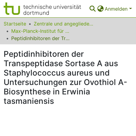
Anmelden
Bereiche & Sammlungen
Startseite
Zentrale und angegliederte Institute
Max-Planck-Institut für molekulare Physiologie
Das gesamte Repositorium
Peptidinhibitoren der Transpeptidase Sortase A aus Staphylococcus aureus und Untersuchungen zur Ovothiol A-Biosynthese in Erwinia tasmaniensis
Statistiken
Peptidinhibitoren der
FAQ
Transpeptidase Sortase A aus
Staphylococcus aureus und
Leitlinien
Untersuchungen zur Ovothiol A-
Zurück zur Startseite
Biosynthese in Erwinia
tasmaniensis