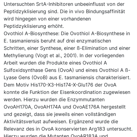
Untersuchten SrtA-Inhibitoren unbeeinflusst von der
Peptidzyklisierung sind. Die in vivo Bindungsaffinität
wird hingegen von einer vorhandenen
Peptidzyklisierung erhöht.
Ovothiol A-Biosynthese: Die Ovothiol A-Biosynthese in
E. tasmaniensis beruht auf drei enzymatischen
Schritten, einer Synthese, einer ß-Elimination und einer
Methylierung (Vogt et al., 2001). In der vorliegenden
Arbeit wurden die Produkte eines Ovothiol A
Sulfoxidsynthase Gens (OvoA) und eines Ovothiol A ß-
Lyase Gens (OvoB) aus E. tasmaniensis charakterisiert.
Dem Motiv His170-X3-His174-X-Glu176 der OvoA
konnte die Funktion der Eisenkoordination zugewiesen
werden. Hierzu wurden die Enzymmutanten
OvoAH170A, OvoAH174A und OvoAE176A hergestellt
und gezeigt, dass sie jeweils einen vollständigen
Aktivitätsverlust aufweisen. Ergänzend wurde die
Relevanz des in OvoA konservierten Arg183 untersucht.
Hierzu wurden die Mutanten OvoAR183A und