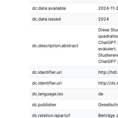
dc.date.available
2024-11-
dc.date.issued
2024
Diese Stu
quadratis
ChatGPT i
dc.description.abstract
evaluiert
Studieren
ChatGPT m
dc.identifier.uri
http://hd
dc.identifier.uri
http://dx
dc.language.iso
de
dc.publisher
Gesellsch
dc.relation.ispartof
Beiträge 