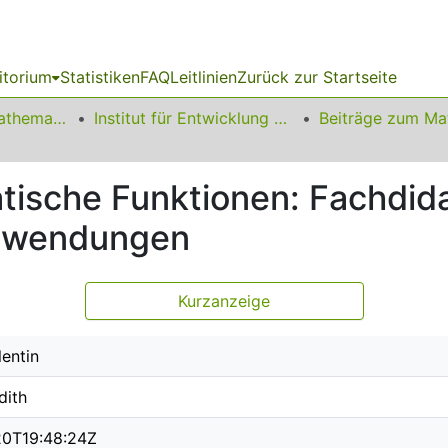
itorium
Statistiken
FAQ
Leitlinien
Zurück zur Startseite
01 Fakultät für Mathematik
Institut für Entwicklung und Erforschung des Mathematikunterrichts
ische Funktionen: Fachdid
Anwendungen
Kurzanzeige
lentin
dith
20T19:48:24Z