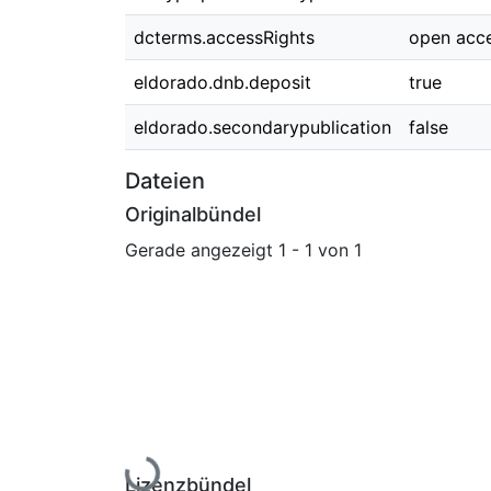
dcterms.accessRights
open acc
eldorado.dnb.deposit
true
eldorado.secondarypublication
false
Dateien
Originalbündel
Gerade angezeigt
1 - 1 von 1
Lade...
Lizenzbündel