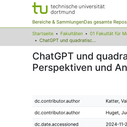
Bereiche & Sammlungen
Das gesamte Repos
Startseite
Fakultäten
ChatGPT und quadratische Funktionen: Fachdidaktische Perspektiven und Anwendungen
ChatGPT und quadrat
Perspektiven und 
dc.contributor.author
Katter, Va
dc.contributor.author
Huget, Ju
dc.date.accessioned
2024-11-