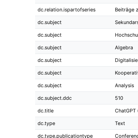
dc.relation.ispartofseries
Beiträge 
dc.subject
Sekundars
dc.subject
Hochschu
dc.subject
Algebra
dc.subject
Digitalis
dc.subject
Kooperati
dc.subject
Analysis
dc.subject.ddc
510
dc.title
ChatGPT u
dc.type
Text
dc.type.publicationtype
Conferen