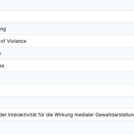
ung
 of Violence
e
es
er Interaktivität für die Wirkung medialer Gewaltdarstell