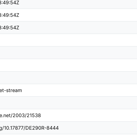
:49:54Z
:49:54Z
:49:54Z
tet-stream
dle.net/2003/21538
org/10.17877/DE290R-8444