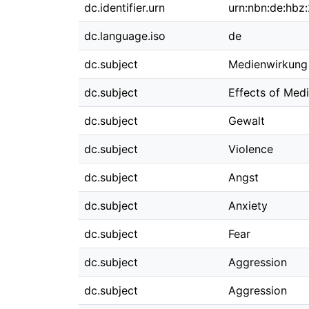
dc.identifier.urn
urn:nbn:de:hb
dc.language.iso
de
dc.subject
Medienwirkung
dc.subject
Effects of Med
dc.subject
Gewalt
dc.subject
Violence
dc.subject
Angst
dc.subject
Anxiety
dc.subject
Fear
dc.subject
Aggression
dc.subject
Aggression