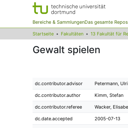
Bereiche & Sammlungen
Das gesamte Repos
Startseite
Fakultäten
Gewalt spielen
dc.contributor.advisor
Petermann, Ulr
dc.contributor.author
Kimm, Stefan
dc.contributor.referee
Wacker, Elisab
dc.date.accepted
2005-07-13