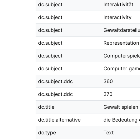
dc.subject
Interaktivität
dc.subject
Interactivity
dc.subject
Gewaltdarstell
dc.subject
Representation
dc.subject
Computerspiel
dc.subject
Computer gam
dc.subject.ddc
360
dc.subject.ddc
370
dc.title
Gewalt spielen
dc.title.alternative
die Bedeutung d
dc.type
Text