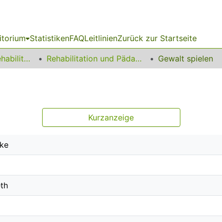
itorium
Statistiken
FAQ
Leitlinien
Zurück zur Startseite
13 Fakultät für Rehabilitationswissenschaften
Rehabilitation und Pädagogik bei psychischen Störungen und Verhaltensstörungen
Gewalt spielen
Kurzanzeige
ike
eth