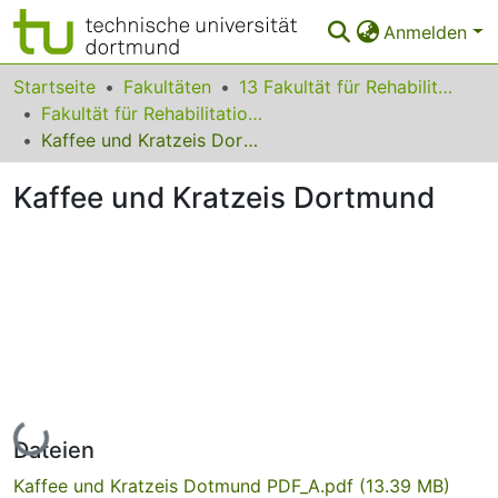
Anmelden
Bereiche & Sammlungen
Startseite
Fakultäten
13 Fakultät für Rehabilitationswissenschaften
Fakultät für Rehabilitationswissenschaften
Das gesamte Repositorium
Kaffee und Kratzeis Dortmund
Statistiken
Kaffee und Kratzeis Dortmund
FAQ
Leitlinien
Zurück zur Startseite
Lade...
Dateien
Kaffee und Kratzeis Dotmund PDF_A.pdf
(13.39 MB)