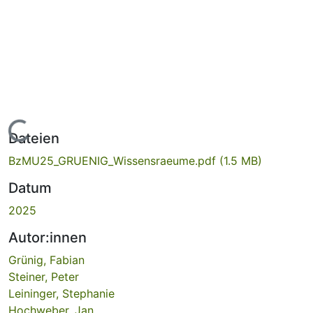
Lade...
Dateien
BzMU25_GRUENIG_Wissensraeume.pdf
(1.5 MB)
Datum
2025
Autor:innen
Grünig, Fabian
Steiner, Peter
Leininger, Stephanie
Hochweber, Jan