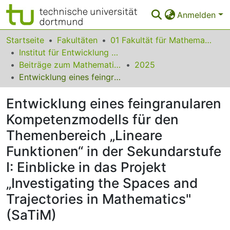
Anmelden
Bereiche & Sammlungen
Startseite
Fakultäten
01 Fakultät für Mathematik
Institut für Entwicklung und Erforschung des Mathematikunterrichts
Das gesamte Repositorium
Beiträge zum Mathematikunterricht
2025
Entwicklung eines feingranularen Kompetenzmodells für den Themenbereich „Lineare Funktionen“ in der Sekundarstufe I: Einblicke in das Projekt „Investigating the Spaces and Trajectories in Mathematics" (SaTiM)
Statistiken
Entwicklung eines feingranularen
FAQ
Kompetenzmodells für den
Leitlinien
Themenbereich „Lineare
Zurück zur Startseite
Funktionen“ in der Sekundarstufe
I: Einblicke in das Projekt
„Investigating the Spaces and
Trajectories in Mathematics"
(SaTiM)