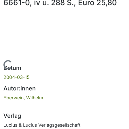
6661-0, iv u. 288 S., Euro 25,80
Lade...
Datum
2004-03-15
Autor:innen
Eberwein, Wilhelm
Verlag
Lucius & Lucius Verlagsgesellschaft