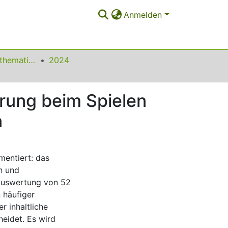
Anmelden
Beiträge zum Mathematikunterricht
2024
erung beim Spielen
n
mentiert: das
in und
 Auswertung von 52
 häufiger
 inhaltliche
heidet. Es wird