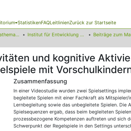
itorium
Statistiken
FAQ
Leitlinien
Zurück zur Startseite
01 Fakultät für Mathematik
Institut für Entwicklung und Erforschung des Mathematikunterrichts
itäten und kognitive Aktivi
lspiele mit Vorschulkinder
Zusammenfassung
In einer Videostudie wurden zwei Spielsettings imple
begleitete Spielen mit einer Fachkraft als Mitspieler/
Lernbegleitung sowie das unbegleitete Spielen. Die
Spielsequenzen ergab, dass beim begleiteten Spielen
prozessbezogene Kompetenzen auftreten und sich der
Schwerpunkt der Regelspiele in den Settings untersc