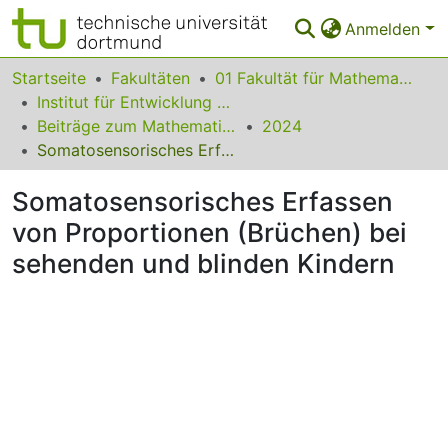
Anmelden
Bereiche & Sammlungen
Startseite
Fakultäten
01 Fakultät für Mathematik
Institut für Entwicklung und Erforschung des Mathematikunterrichts
Das gesamte Repositorium
Beiträge zum Mathematikunterricht
2024
Somatosensorisches Erfassen von Proportionen (Brüchen) bei sehenden und blinden Kindern
Statistiken
Somatosensorisches Erfassen
FAQ
von Proportionen (Brüchen) bei
Leitlinien
sehenden und blinden Kindern
Zurück zur Startseite