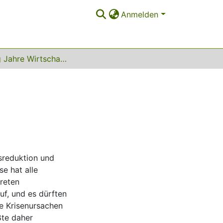
Anmelden
Zwanzig Jahre Wirtschaftskrise
sreduktion und
se hat alle
treten
f, und es dürften
he Krisenursachen
ßte daher