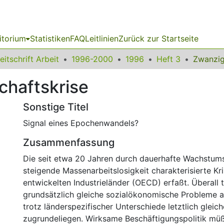
itorium
Statistiken
FAQ
Leitlinien
Zurück zur Startseite
eitschrift Arbeit
1996-2000
1996
Heft 3
chaftskrise
Sonstige Titel
Signal eines Epochenwandels?
Zusammenfassung
Die seit etwa 20 Jahren durch dauerhafte Wachstum
steigende Massenarbeitslosigkeit charakterisierte Kri
entwickelten Industrieländer (OECD) erfaßt. Überall 
grundsätzlich gleiche sozialökonomische Probleme au
trotz länderspezifischer Unterschiede letztlich gleic
zugrundeliegen. Wirksame Beschäftigungspolitik mü