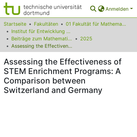
Anmelden
Bereiche & Sammlungen
Startseite
Fakultäten
01 Fakultät für Mathematik
Institut für Entwicklung und Erforschung des Mathematikunterrichts
Das gesamte Repositorium
Beiträge zum Mathematikunterricht
2025
Assessing the Effectiveness of STEM Enrichment Programs: A Comparison between Switzerland and Germany
Statistiken
Assessing the Effectiveness of
FAQ
STEM Enrichment Programs: A
Leitlinien
Comparison between
Zurück zur Startseite
Switzerland and Germany