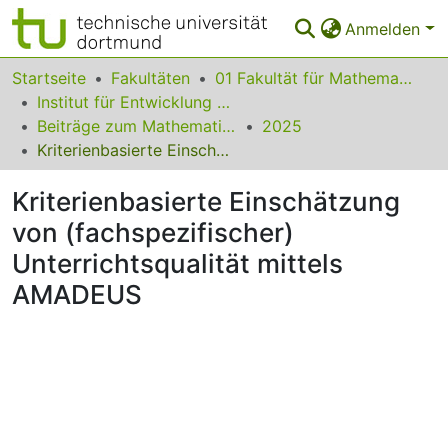
Anmelden
Bereiche & Sammlungen
Startseite
Fakultäten
01 Fakultät für Mathematik
Institut für Entwicklung und Erforschung des Mathematikunterrichts
Das gesamte Repositorium
Beiträge zum Mathematikunterricht
2025
Kriterienbasierte Einschätzung von (fachspezifischer) Unterrichtsqualität mittels AMADEUS
Statistiken
Kriterienbasierte Einschätzung
FAQ
von (fachspezifischer)
Leitlinien
Unterrichtsqualität mittels
Zurück zur Startseite
AMADEUS