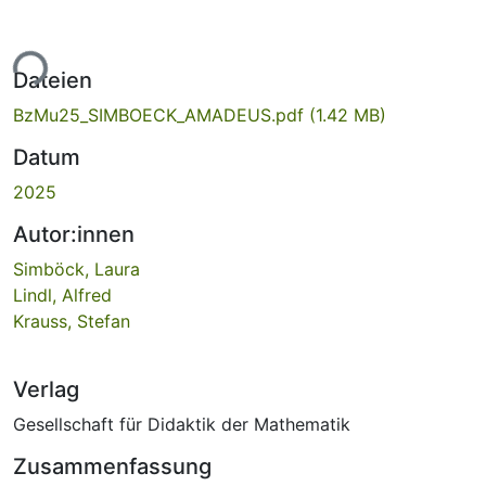
ade...
Dateien
BzMu25_SIMBOECK_AMADEUS.pdf
(1.42 MB)
Datum
2025
Autor:innen
Simböck, Laura
Lindl, Alfred
Krauss, Stefan
Verlag
Gesellschaft für Didaktik der Mathematik
Zusammenfassung